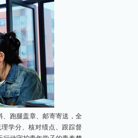
料、跑腿盖章、邮寄寄送，全
梳理学分、核对绩点、跟踪督