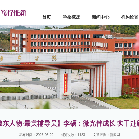
 笃行惟新
首页
学校概况
新闻中心
机构设置
心
机构设置
学院设置
闻
党政部门
应用工程学院
点
群团组织
信息工程学院
道
教学机构
机械与电子工程学院
真
教辅机构
经济管理学院
流
联系电话
人文学院
马克思主义学院
创新创业学院
基础教学部
赣东人物·最美辅导员】李硕：微光伴成长 实干赴
发布时间：2026-06-29
浏览次数：
1183
文章来源：新闻网