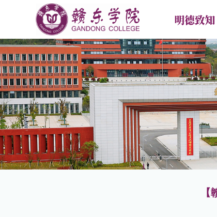
明德致知
首页
学校概况
新闻中
学校简介
学校要
现任领导
专题热
学校章程
媒体报
校训校徽校歌校旗
校园传
合作交
【