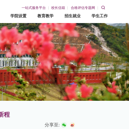
一站式服务平台
校长信箱
合格评估专题网
学院设置
教育教学
招生就业
学生工作
教育教学
招生就业
学生工作
教务网
招生网
学工在线
就业网
赣东青年
新程
分享至: