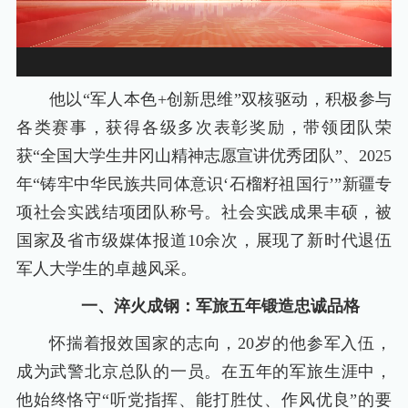
他以“军人本色+创新思维”双核驱动，积极参与
各类赛事，获得各级多次表彰奖励，带领团队荣
获“全国大学生井冈山精神志愿宣讲优秀团队”、2025
年“铸牢中华民族共同体意识‘石榴籽祖国行’”新疆专
项社会实践结项团队称号。社会实践成果丰硕，被
国家及省市级媒体报道10余次，展现了新时代退伍
军人大学生的卓越风采。
一、淬火成钢：军旅五年锻造忠诚品格
怀揣着报效国家的志向，20岁的他参军入伍，
成为武警北京总队的一员。在五年的军旅生涯中，
他始终恪守“听党指挥、能打胜仗、作风优良”的要