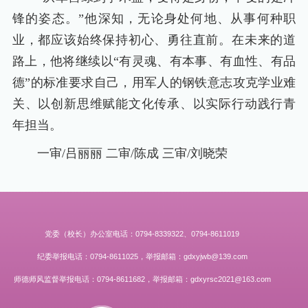
锋的姿态。”他深知，无论身处何地、从事何种职
业，都应该始终保持初心、勇往直前。在未来的道
路上，他将继续以“有灵魂、有本事、有血性、有品
德”的标准要求自己，用军人的钢铁意志攻克学业难
关、以创新思维赋能文化传承、以实际行动践行青
年担当。
一审/吕丽丽 二审/陈成 三审/刘晓荣
党委（校长）办公室电话：0794-8339322、0794-8611019
纪委举报电话：0794-8611025，举报邮箱：gdxyjwb@139.com
师德师风监督举报电话：0794-8611682，举报邮箱：gdxyrsc2021@163.com