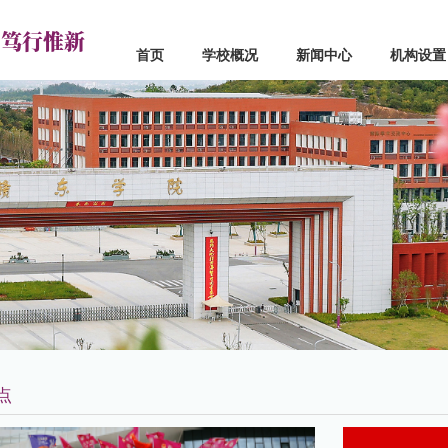
 笃行惟新
首页
学校概况
新闻中心
机构设置
心
机构设置
学院设置
闻
党政部门
应用工程学院
点
群团组织
信息工程学院
道
教学机构
机械与电子工程学院
真
教辅机构
经济管理学院
流
联系电话
人文学院
马克思主义学院
创新创业学院
基础教学部
点