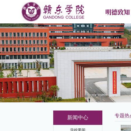
明德致知
首页
学校概况
新闻中
学校简介
学校要
现任领导
专题热
学校章程
媒体报
校训校徽校歌校旗
校园传
合作交
专题热
新闻中心
学校要闻