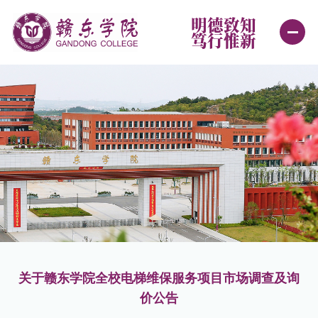
明德致知
笃行惟新
首页
学校概况
新闻中心
机构设置
学院设置
教育教学
关于赣东学院全校电梯维保服务项目市场调查及询
招生就业
价公告
学生工作