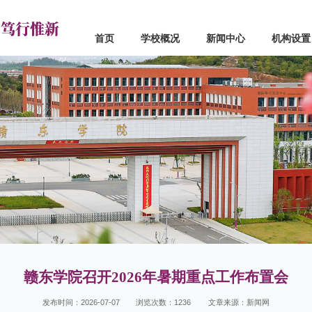
 笃行惟新
首页
学校概况
新闻中心
机构设置
心
机构设置
学院设置
闻
党政部门
应用工程学院
点
群团组织
信息工程学院
道
教学机构
机械与电子工程学院
真
教辅机构
经济管理学院
流
联系电话
人文学院
马克思主义学院
创新创业学院
基础教学部
赣东学院召开2026年暑期重点工作布置会
发布时间：2026-07-07
浏览次数：
1236
文章来源：新闻网