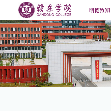
明德致知
首页
学校概况
新闻中
学校简介
学校要
现任领导
专题热
学校章程
媒体报
校训校徽校歌校旗
校园传
合作交