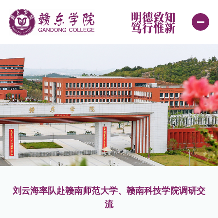
明德致知
笃行惟新
首页
学校概况
新闻中心
机构设置
学院设置
教育教学
刘云海率队赴赣南师范大学、赣南科技学院调研交
招生就业
流
学生工作