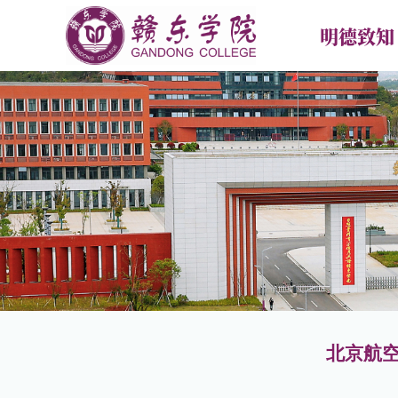
明德致知
首页
学校概况
新闻中
学校简介
学校要
现任领导
专题热
学校章程
媒体报
校训校徽校歌校旗
校园传
合作交
北京航