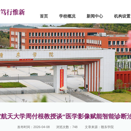
 笃行惟新
首页
学校概况
新闻中心
机构设置
心
机构设置
学院设置
闻
党政部门
应用工程学院
点
群团组织
信息工程学院
道
教学机构
机械与电子工程学院
真
教辅机构
经济管理学院
流
联系电话
人文学院
马克思主义学院
创新创业学院
基础教学部
空航天大学周付根教授谈“医学影像赋能智能诊断治
发布时间：2026-04-08
浏览次数：
748
文章来源：赣东学院