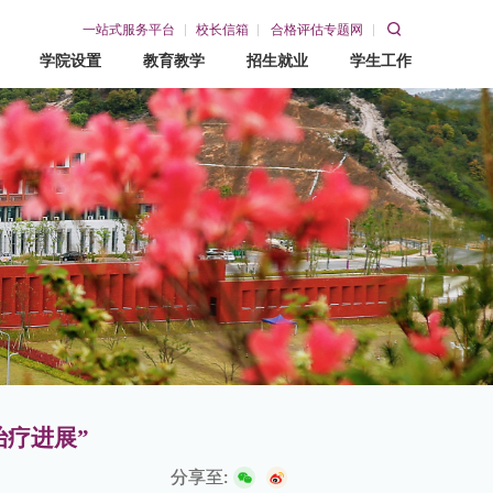
一站式服务平台
校长信箱
合格评估专题网
学院设置
教育教学
招生就业
学生工作
教育教学
招生就业
学生工作
教务网
招生网
学工在线
就业网
赣东青年
疗进展”
分享至: