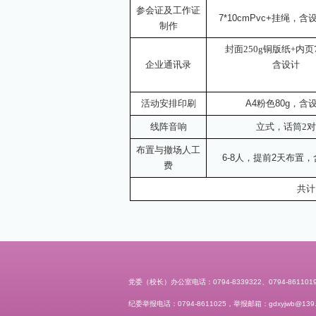
参会证及工作证
7*10cmPvc+挂绳，
制作
封面
250g铜版纸+内页
企业通讯录
含设计
活动安排印刷
A4粉色80g，含
线阵音响
立式，话筒
2对
布置与撤场人工
6-8人，提前2天布置
费
共计
党委（校长）办公室电话：0794-8339322、0794-861101
纪委举报电话：0794-8611025，举报邮箱：gdxyjwb@139.