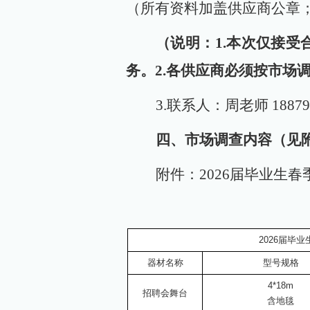
（所有资料加盖供应商公章
（说明：
1.本次仅接
务。2.各供应商必须按市场
3.联系人：周老师 188794
四、市场调查内容（见
附件：
2026届毕业生
2026届毕
器材名称
型号规格
4
*
18
m
招聘会
舞台
含
地毯