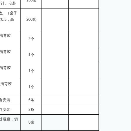
150条
设计、安装
放。（桌子
0.5，高
200套
高清背胶
2个
高清背胶
1个
高清背胶
1个
高清背胶
1个
含安装
6条
含安装
2条
胶过哑膜，切
8张