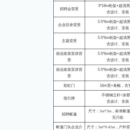
3*
18
m桁架+超清
招聘会背景
含设计、安装
3
.5
*
6
m桁架+超清
企业目录背景
含设计、安装
3
.5
*
6
m桁架+超清
主题
背景
含设计、安装
就业政策宣讲背
3
.5
*
6
m桁架+超清
景
含设计、安装
就业政策宣讲背
3
.5
*
6
m桁架+超清
景
含设计、安装
彩虹门
1
6
m宽+条幅，含
不锈钢立杆
+涂
指引牌
含设计、安装
尺寸：
3m*3m，标准帐
招聘帐篷
无污垢
帐篷门头企业介
尺寸：
3m*0.45m，户