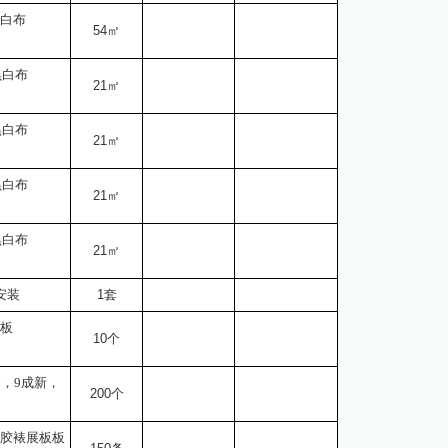
黑白布
54
㎡
黑白布
21
㎡
黑白布
21
㎡
黑白布
21
㎡
黑白布
21
㎡
安装
1套
塑板
10个
篷，9成新，
200个
外背胶裱展板板