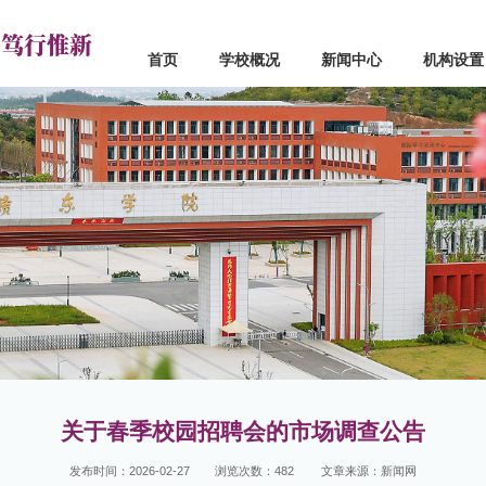
 笃行惟新
首页
学校概况
新闻中心
机构设置
心
机构设置
学院设置
闻
党政部门
应用工程学院
点
群团组织
信息工程学院
道
教学机构
机械与电子工程学院
真
教辅机构
经济管理学院
流
联系电话
人文学院
马克思主义学院
创新创业学院
基础教学部
关于春季校园招聘会的市场调查公告
发布时间：2026-02-27
浏览次数：
482
文章来源：新闻网