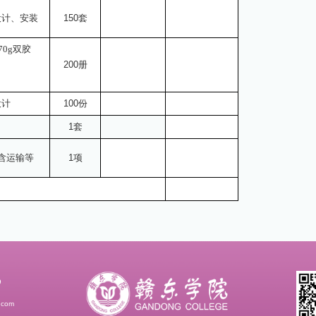
含设计、安装
150
套
70g双胶
200册
设计
100份
1套
，含运输等
1项
9
com