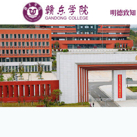
明德致知
首页
学校概况
新闻中
学校简介
学校要
现任领导
专题热
学校章程
媒体报
校训校徽校歌校旗
校园传
合作交